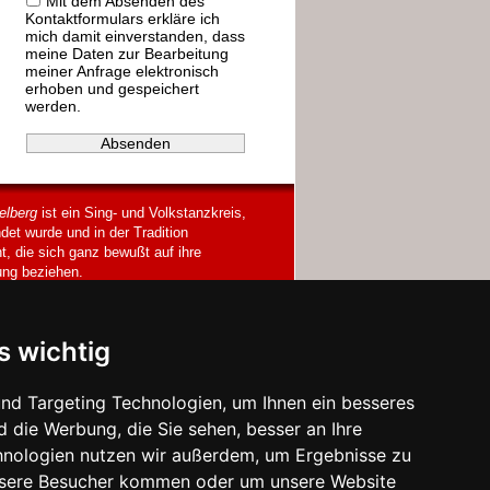
Mit dem Absenden des
Kontaktformulars erkläre ich
mich damit einverstanden, dass
meine Daten zur Bearbeitung
meiner Anfrage elektronisch
erhoben und gespeichert
werden.
elberg
ist ein Sing- und Volkstanzkreis,
det wurde und in der Tradition
t, die sich ganz bewußt auf ihre
ng beziehen.
s wichtig
nd Targeting Technologien, um Ihnen ein besseres
d die Werbung, die Sie sehen, besser an Ihre
hnologien nutzen wir außerdem, um Ergebnisse zu
nsere Besucher kommen oder um unsere Website