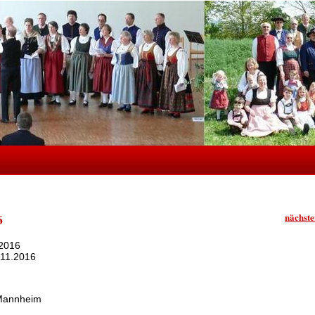
6
nächste
.2016
.11.2016
 Mannheim