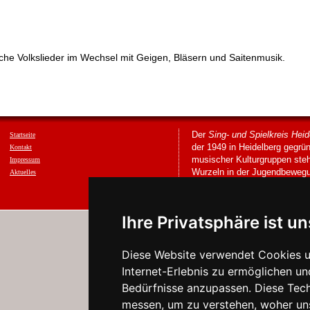
che Volkslieder im Wechsel mit Geigen, Bläsern und Saitenmusik.
Der
Sing- und Spielkreis Heid
Startseite
der 1949 in Heidelberg gegrün
Kontakt
musischer Kulturgruppen steh
Impressum
Wurzeln in der Jugendbewegu
Aktuelles
Ihre Privatsphäre ist un
Diese Website verwendet Cookies u
Internet-Erlebnis zu ermöglichen un
Bedürfnisse anzupassen. Diese Tec
messen, um zu verstehen, woher u