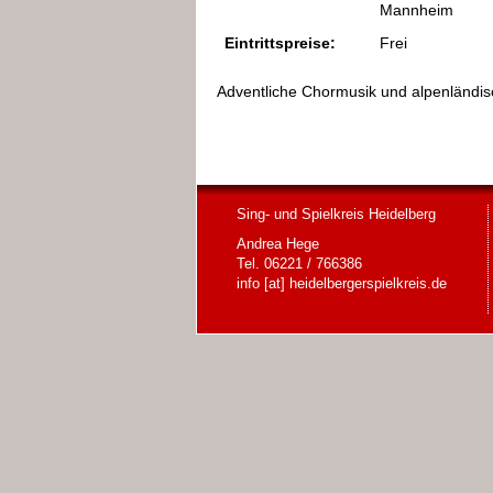
Mannheim
Eintrittspreise:
Frei
Adven
tliche Chormusik und alpenländis
Sing- und Spielkreis Heidelberg
Andrea Hege
Tel. 06221 / 766386
info [at] heidelbergerspielkreis.de