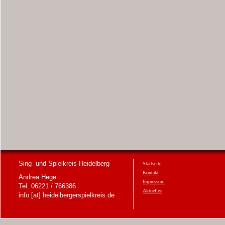
Sing- und Spielkreis Heidelberg
Startseite
Kontakt
Andrea Hege
Impressum
Tel. 06221 / 766386
Aktuelles
info [at] heidelbergerspielkreis.de