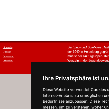
Der
Sing- und Spielkreis Heid
Startseite
der 1949 in Heidelberg gegrün
Kontakt
musischer Kulturgruppen steh
Impressum
Wurzeln in der Jugendbewegu
Aktuelles
Ihre Privatsphäre ist un
Diese Website verwendet Cookies u
Internet-Erlebnis zu ermöglichen un
Bedürfnisse anzupassen. Diese Tec
messen, um zu verstehen, woher u