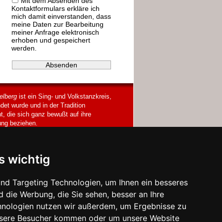
Mit dem Absenden des
Kontaktformulars erkläre ich
mich damit einverstanden, dass
meine Daten zur Bearbeitung
meiner Anfrage elektronisch
erhoben und gespeichert
werden.
elberg
ist ein Sing- und Volkstanzkreis,
det wurde und in der Tradition
t, die sich ganz bewußt auf ihre
ng beziehen.
s wichtig
nd Targeting Technologien, um Ihnen ein besseres
d die Werbung, die Sie sehen, besser an Ihre
hnologien nutzen wir außerdem, um Ergebnisse zu
nsere Besucher kommen oder um unsere Website