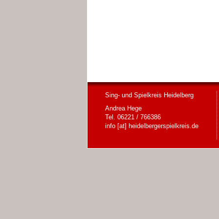
Sing- und Spielkreis Heidelberg
Andrea Hege
Tel. 06221 / 766386
info [at] heidelbergerspielkreis.de