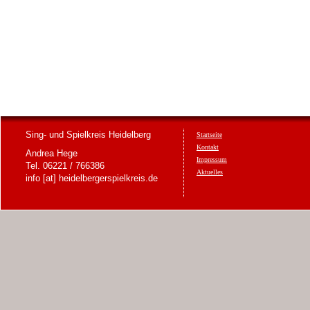
Sing- und Spielkreis Heidelberg
Startseite
Kontakt
Andrea Hege
Impressum
Tel. 06221 / 766386
Aktuelles
info [at] heidelbergerspielkreis.de