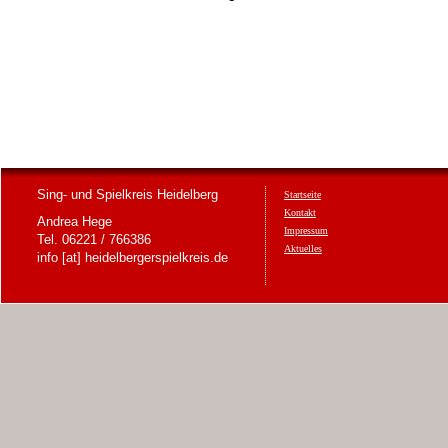
Sing- und Spielkreis Heidelberg
Startseite
Kontakt
Andrea Hege
Impressum
Tel. 06221 / 766386
Aktuelles
info [at] heidelbergerspielkreis.de